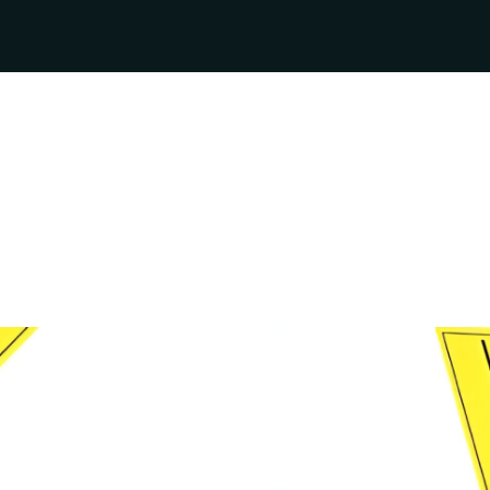
e cabinet
Honoraires
Publications
Lexique jurid