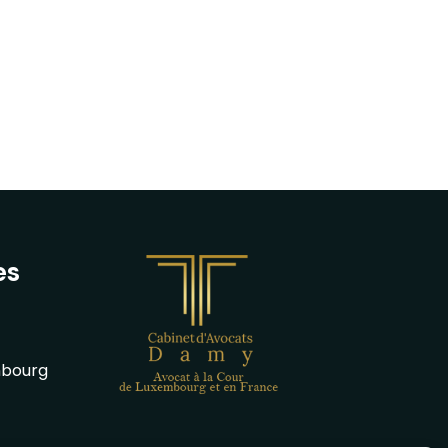
es
mbourg